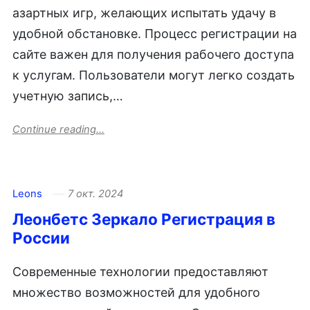
азартных игр, желающих испытать удачу в
удобной обстановке. Процесс регистрации на
сайте важен для получения рабочего доступа
к услугам. Пользователи могут легко создать
учетную запись,…
Continue reading...
Leons
7 окт. 2024
Леонбетс Зеркало Регистрация в
России
Современные технологии предоставляют
множество возможностей для удобного