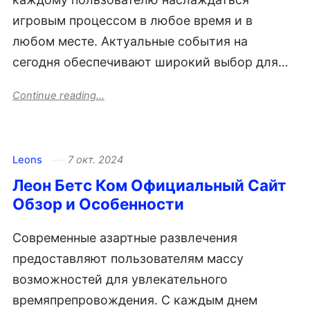
игровым процессом в любое время и в
любом месте. Актуальные события на
сегодня обеспечивают широкий выбор для…
Continue reading...
Leons
7 окт. 2024
Леон Бетс Ком Официальный Сайт
Обзор и Особенности
Современные азартные развлечения
предоставляют пользователям массу
возможностей для увлекательного
времяпрепровождения. С каждым днем