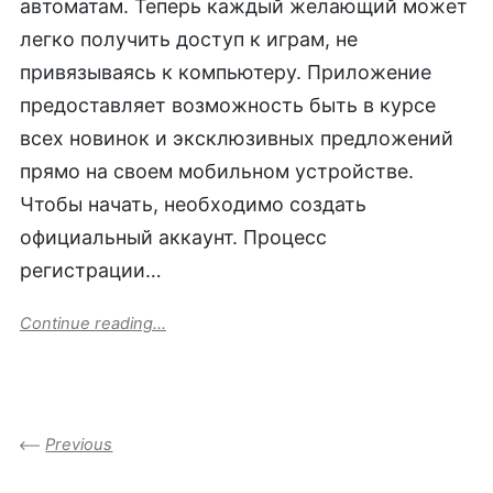
автоматам. Теперь каждый желающий может
легко получить доступ к играм, не
привязываясь к компьютеру. Приложение
предоставляет возможность быть в курсе
всех новинок и эксклюзивных предложений
прямо на своем мобильном устройстве.
Чтобы начать, необходимо создать
официальный аккаунт. Процесс
регистрации…
Continue reading...
Previous