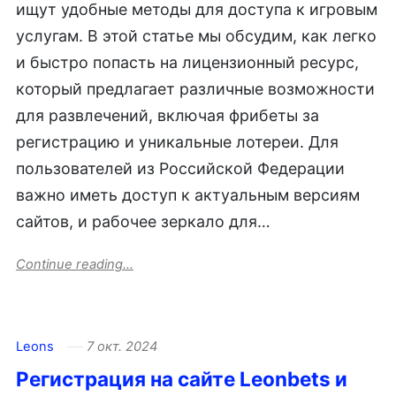
ищут удобные методы для доступа к игровым
услугам. В этой статье мы обсудим, как легко
и быстро попасть на лицензионный ресурс,
который предлагает различные возможности
для развлечений, включая фрибеты за
регистрацию и уникальные лотереи. Для
пользователей из Российской Федерации
важно иметь доступ к актуальным версиям
сайтов, и рабочее зеркало для…
Continue reading...
Leons
7 окт. 2024
Регистрация на сайте Leonbets и