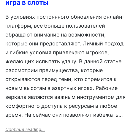
игра в слоты
В условиях постоянного обновления онлайн-
платформ, все больше пользователей
обращают внимание на возможности,
которые они предоставляют. Личный подход
и гибкие условия привлекают игроков,
желающих испытать удачу. В данной статье
рассмотрим преимущества, которые
открываются перед теми, кто стремится к
новым высотам в азартных играх. Рабочие
зеркала являются важным инструментом для
комфортного доступа к ресурсам в любое
время. На сейчас они позволяют избежать…
Continue reading...