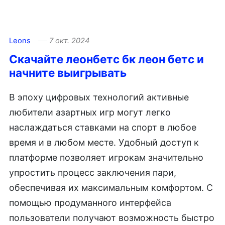
Leons
7 окт. 2024
Скачайте леонбетс бк леон бетс и
начните выигрывать
В эпоху цифровых технологий активные
любители азартных игр могут легко
наслаждаться ставками на спорт в любое
время и в любом месте. Удобный доступ к
платформе позволяет игрокам значительно
упростить процесс заключения пари,
обеспечивая их максимальным комфортом. С
помощью продуманного интерфейса
пользователи получают возможность быстро